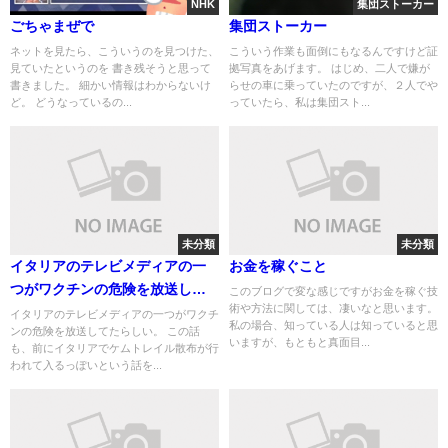
NHK
集団ストーカー
ごちゃまぜで
集団ストーカー
ネットを見たら、こういうのを見つけた、
こういう作業も面倒にもなるんですけど証
見ていたというのを 書き残そうと思って
拠写真をあげます。 はじめ、二人で嫌が
書きました。 細かい情報はわからないけ
らせの車に乗っていたのですが、２人でや
ど。 どうなっているの...
っていたら、私は集団スト...
未分類
未分類
イタリアのテレビメディアの一
お金を稼ぐこと
つがワクチンの危険を放送して
このブログで変な感じですがお金を稼ぐ技
術や方法に関しては、凄いなと思います。
たらしい 備忘録用
イタリアのテレビメディアの一つがワクチ
私の場合、知っている人は知っていると思
ンの危険を放送してたらしい。 この話
いますが、もともと真面目...
も、前にイタリアでケムトレイル散布が行
われて入るっぽいという話を...