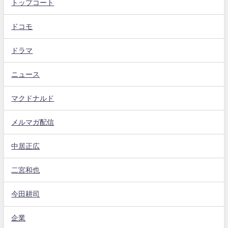
トップコート
ドコモ
ドラマ
ニュース
マクドナルド
メルマガ配信
中居正広
二宮和也
今田耕司
企業