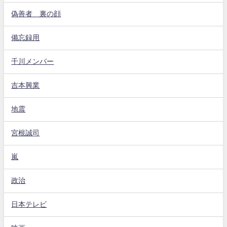
偽善者 裏の顔
備忘録用
千川メンバー
吉本興業
地震
宮根誠司
嵐
政治
日本テレビ