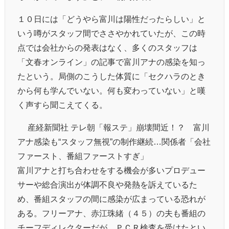
１０日には「どうやら富川は陽性だったらしい」と
いう噂がスタッフ間でささやかれていたが、この時
点では会社からの発表はなく、多くのスタッフは
「文春オンライン」の記事で富川アナの感染を知っ
たという。局側のこうした体質に「セクハラのとき
から何も学んでいない。何も変わっていない」と嘆
く声すら聞こえてくる。
© 産経新聞社 テレ朝「報ステ」崩壊間近！？ 富川
アナ感染も“スタッフ無視”の制作継続…関係者「会社
ファースト、番組ファーストすぎ」
富川アナと打ち合わせをする機会が多いプロデュー
サーや総合演出が体調不良や発熱を訴えているた
め、番組スタッフの間に感染が広まっている恐れが
ある。フリーアナ、赤江珠緒（４５）の夫も番組の
チーフディレクターだが、ＰＣＲ検査を受けたとい