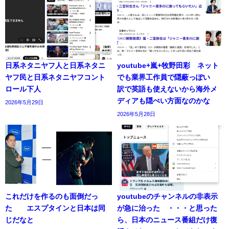
日系ネタニヤフ人と日系ネタニ
youtube+嵐+牧野田彩 ネット
ヤフ民と日系ネタニヤフコント
でも業界工作員で隠蔽っぽい
ロール下人
訳で英語も使えないから海外メ
ディアも隠ぺい方面なのかな
2026年5月29日
2026年5月28日
これだけを作るのも面倒だっ
youtubeのチャンネルの非表示
た エスプタインと日本は同
が急に治った ・・・と思った
じだなと
ら、日本のニュース番組だけ復