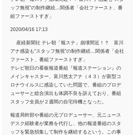
ッフ無視”の制作継続…関係者「会社ファースト、番
組ファーストすぎ」
2020/04/16 17:13
© 産経新聞社 テレ朝「報ステ」崩壊間近！？ 富川
アナ感染も“スタッフ無視”の制作継続…関係者「会社
ファースト、番組ファーストすぎ」
テレビ朝日の看板報道番組『報道ステーション』の
メインキャスター、富川悠太アナ（４３）が新型コ
ロナウイルスに感染していた問題で、番組のプロデ
ューサーと総合演出も体調不良を訴えており、番組
スタッフ全員が２週間の自宅待機となった。
報道局幹部や番組の元プロデューサー、元ニュース
デスク経験者が業務を代行し、他の報道番組のスタ
ッフを緊急招集して制作を継続するという。この事