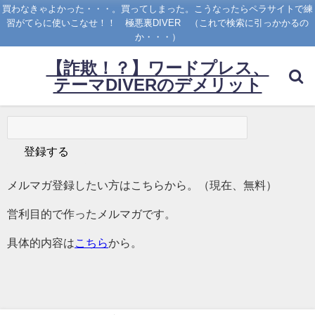
買わなきゃよかった・・・。買ってしまった。こうなったらペラサイトで練
習がてらに使いこなせ！！ 極悪裏DIVER （これで検索に引っかかるの
か・・・）
【詐欺！？】ワードプレス、
テーマDIVERのデメリット
メルマガ登録したい方はこちらから。（現在、無料）
営利目的で作ったメルマガです。
具体的内容は
こちら
から。