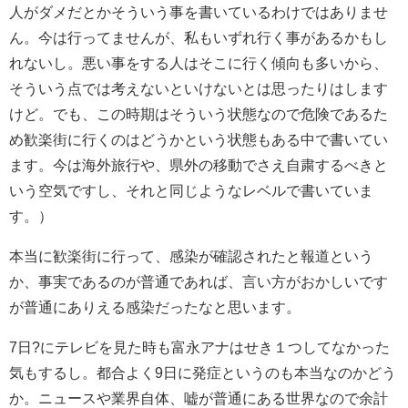
人がダメだとかそういう事を書いているわけではありませ
ん。今は行ってませんが、私もいずれ行く事があるかもし
れないし。悪い事をする人はそこに行く傾向も多いから、
そういう点では考えないといけないとは思ったりはします
けど。でも、この時期はそういう状態なので危険であるた
め歓楽街に行くのはどうかという状態もある中で書いてい
ます。今は海外旅行や、県外の移動でさえ自粛するべきと
いう空気ですし、それと同じようなレベルで書いていま
す。）
本当に歓楽街に行って、感染が確認されたと報道という
か、事実であるのが普通であれば、言い方がおかしいです
が普通にありえる感染だったなと思います。
7日?にテレビを見た時も富永アナはせき１つしてなかった
気もするし。都合よく9日に発症というのも本当なのかどう
か。ニュースや業界自体、嘘が普通にある世界なので余計