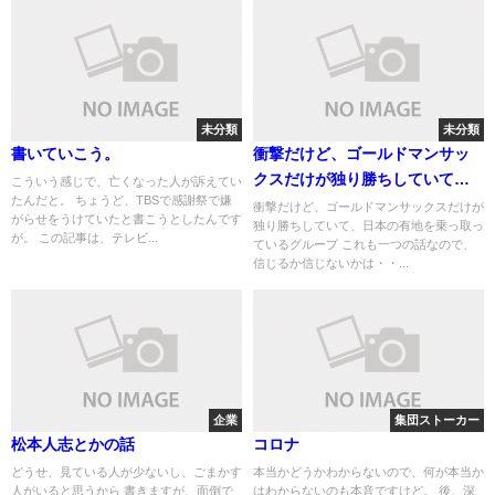
未分類
未分類
書いていこう。
衝撃だけど、ゴールドマンサッ
クスだけが独り勝ちしていて、
こういう感じで、亡くなった人が訴えてい
たんだと。 ちょうど、TBSで感謝祭で嫌
日本の有地を乗っ取っているグ
衝撃だけど、ゴールドマンサックスだけが
がらせをうけていたと書こうとしたんです
独り勝ちしていて、日本の有地を乗っ取っ
ループ
が。 この記事は、テレビ...
ているグループ これも一つの話なので、
信じるか信じないかは・・...
企業
集団ストーカー
松本人志とかの話
コロナ
どうせ、見ている人が少ないし、ごまかす
本当かどうかわからないので、何が本当か
人がいると思うから 書きますが、面倒で
はわからないのも本音ですけど。 後、深