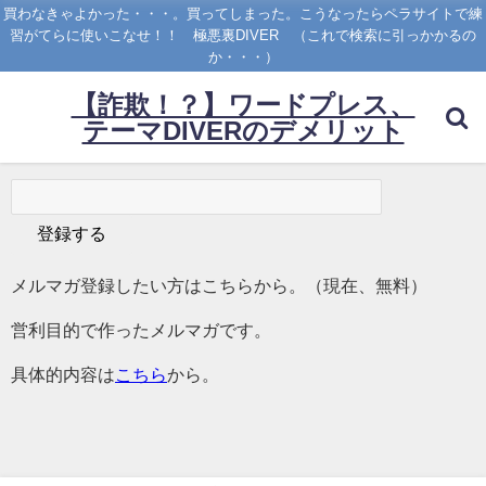
買わなきゃよかった・・・。買ってしまった。こうなったらペラサイトで練
習がてらに使いこなせ！！ 極悪裏DIVER （これで検索に引っかかるの
か・・・）
【詐欺！？】ワードプレス、
テーマDIVERのデメリット
メルマガ登録したい方はこちらから。（現在、無料）
営利目的で作ったメルマガです。
具体的内容は
こちら
から。