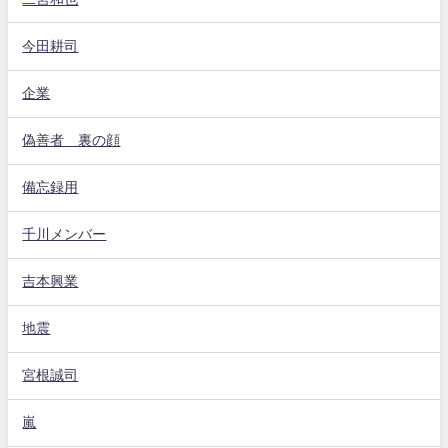
今田耕司
企業
偽善者 裏の顔
備忘録用
千川メンバー
吉本興業
地震
宮根誠司
嵐