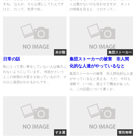
すね。 なんか、そんな感じしてたんです
くは書かないのも合わせますが、 ネット
けど。 だって、世界で松...
の情報を見ると、コロナって...
未分類
集団ストーカー
日常の話
集団ストーカーの被害 非人間
化的な人達がやっているなと
私にとって悪い事をしていない人は極力ふ
れないようにしています。 何故かという
集団ストーカーの被害 非人間化的な人達
とこの状態の大変さを知っているので、そ
がやっているなと見える。 ただ、今日も
の人に迷惑がかかるからです...
省略で、いづれ、覚えてて機会があった
ら、この話題について書くか...
すき屋
菅田将暉