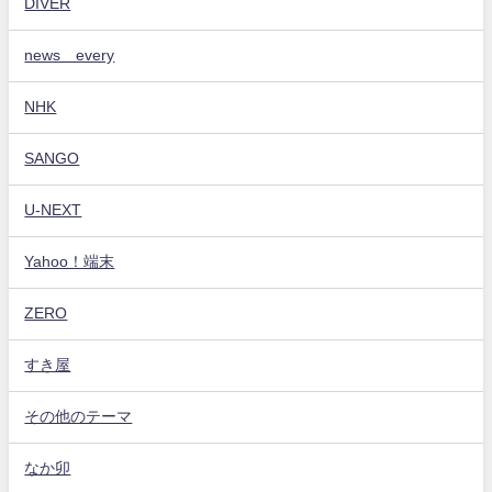
DIVER
news every
NHK
SANGO
U-NEXT
Yahoo！端末
ZERO
すき屋
その他のテーマ
なか卯