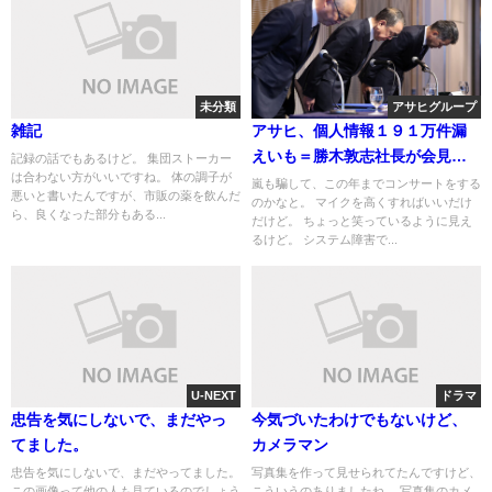
未分類
アサヒグループ
雑記
アサヒ、個人情報１９１万件漏
えいも＝勝木敦志社長が会見で
記録の話でもあるけど。 集団ストーカー
は合わない方がいいですね。 体の調子が
陳謝、来月受注再開
嵐も騙して、この年までコンサートをする
悪いと書いたんですが、市販の薬を飲んだ
のかなと。 マイクを高くすればいいだけ
ら、良くなった部分もある...
だけど。 ちょっと笑っているように見え
るけど。 システム障害で...
U-NEXT
ドラマ
忠告を気にしないで、まだやっ
今気づいたわけでもないけど、
てました。
カメラマン
忠告を気にしないで、まだやってました。
写真集を作って見せられてたんですけど、
この画像って他の人も見ているのでしょう
こういうのありましたね。 写真集のカメ