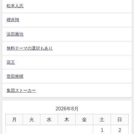
松本人志
櫻井翔
浜田雅功
無料テーマの選択もあり
花王
菅田将暉
集団ストーカー
2026年8月
月
火
水
木
金
土
日
1
2