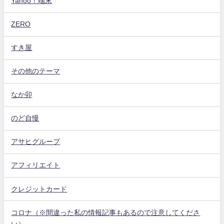
Yahoo！端末
ZERO
すき屋
その他のテーマ
なか卯
のど自慢
アサヒグループ
アフィリエイト
クレジットカード
コロナ（※間違った私の情報記事もあるので注意してくださ
い）