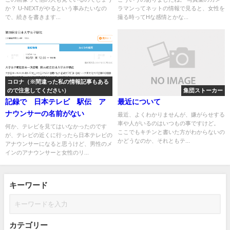
か？ U-NEXTがやるという事みたいなの
ラマンってネットの情報で見ると、女性を
で、続きを書きます...
撮る時ってHな感情とかな...
コロナ（※間違った私の情報記事もある
ので注意してください）
集団ストーカー
記録で 日本テレビ 駅伝 ア
最近について
ナウンサーの名前がない
最近、よくわかりませんが、嫌がらせする
車や人がいるのはいつもの事ですけど。
何か、テレビを見てはいなかったのです
ここでもキチンと書いた方がわからないの
が、テレビの近くに行ったら日本テレビの
かどうなのか、それともテ...
アナウンサーになると思うけど、男性のメ
インのアナウンサーと女性のリ...
キーワード
カテゴリー