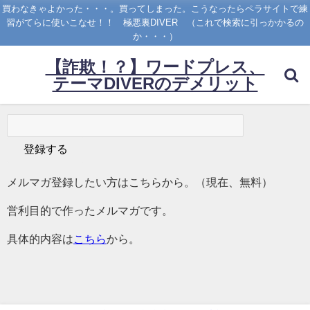
買わなきゃよかった・・・。買ってしまった。こうなったらペラサイトで練
習がてらに使いこなせ！！ 極悪裏DIVER （これで検索に引っかかるの
か・・・）
【詐欺！？】ワードプレス、
テーマDIVERのデメリット
メルマガ登録したい方はこちらから。（現在、無料）
営利目的で作ったメルマガです。
具体的内容は
こちら
から。