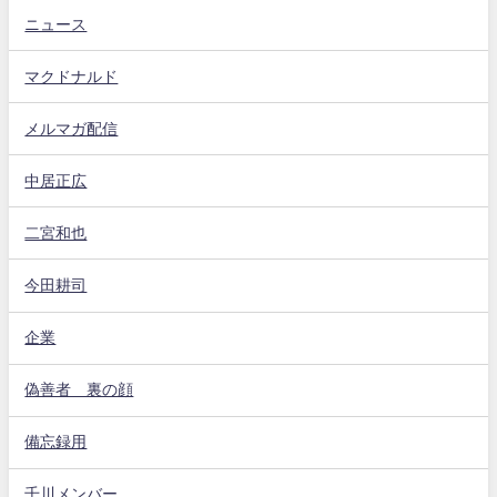
ニュース
マクドナルド
メルマガ配信
中居正広
二宮和也
今田耕司
企業
偽善者 裏の顔
備忘録用
千川メンバー