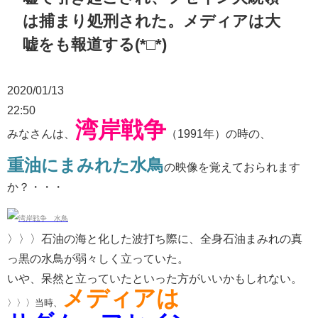
は捕まり処刑された。メディアは大
嘘をも報道する(*□*)
2020/01/13
22:50
湾岸戦争
みなさんは、
（1991年）の時の、
重油にまみれた水鳥
の映像を覚えておられます
か？・・・
〉〉〉石油の海と化した波打ち際に、全身石油まみれの真
っ黒の水鳥が弱々しく立っていた。
いや、呆然と立っていたといった方がいいかもしれない。
メディアは
〉〉〉当時、