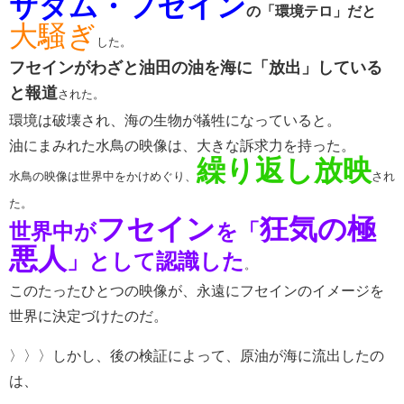
サダム・フセイン
の「環境テロ」だと
大騒ぎ
した。
フセインがわざと油田の油を海に「放出」している
と報道
された。
環境は破壊され、海の生物が犠牲になっていると。
油にまみれた水鳥の映像は、大きな訴求力を持った。
繰り返し放映
水鳥の映像は世界中をかけめぐり、
され
た。
フセイン
狂気の極
世界中が
を「
悪人
」として認識した
。
このたったひとつの映像が、永遠にフセインのイメージを
世界に決定づけたのだ。
〉〉〉しかし、後の検証によって、原油が海に流出したの
は、