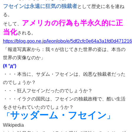
フセインは永遠に狂気の独裁者
として歴史に名を連ね
る。
アメリカの行為も半永久的に正
そして、
当化
される。
https://blog.goo.ne.jp/leonlobo/e/5df2cfc0e64a3a1fd0d471216
「報道写真家から：我々が信じてきた世界の姿は、本当の
世界の実像なのか」
(ꐦ °д°)
・・・本当に、サダム・フセインは、凶悪な独裁者だった
のでしょうか？
・・・狂人フセインだったのでしょうか？
・・・イラクの国民は、フセインの独裁政権で、酷い生活
をさせられていたのでしょうか？
サッダーム・フセイン
「
」
Wikipedia