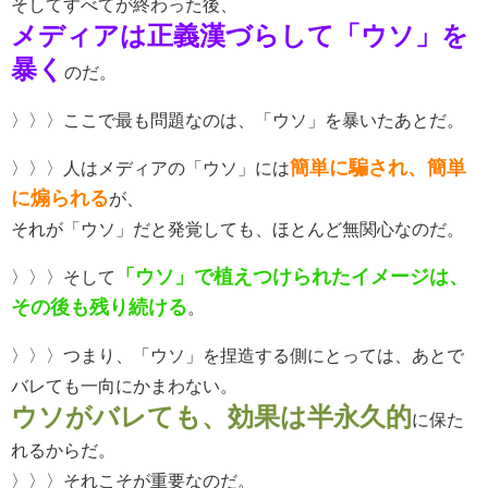
そしてすべてが終わった後、
メディアは正義漢づらして「ウソ」を
暴く
のだ。
〉〉〉ここで最も問題なのは、「ウソ」を暴いたあとだ。
簡単に騙され、簡単
〉〉〉人はメディアの「ウソ」には
に煽られる
が、
それが「ウソ」だと発覚しても、ほとんど無関心なのだ。
「ウソ」で植えつけられたイメージは、
〉〉〉そして
その後も残り続ける
。
〉〉〉つまり、「ウソ」を捏造する側にとっては、あとで
バレても一向にかまわない。
ウソがバレても、効果は半永久的
に保た
れるからだ。
〉〉〉それこそが重要なのだ。