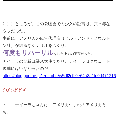
〉〉〉ところが、この公聴会での少女の証言は、真っ赤な
ウソだった。
事前に、アメリカの広告代理店（ヒル・アンド・ノウルト
ン社）が綿密なシナリオをつくり、
何度もリハーサル
をした上での証言だった。
ナイーラの父親は駐米大使であり、ナイーラはクウェート
現地にはいなかったのだ。
https://blog.goo.ne.jp/leonlobo/e/5df2cfc0e64a3a1fd0d471216
(ﾟOﾟ;).ｹﾞｹﾞｹﾞ
・・・ナイーラちゃんは、アメリカ生まれのアメリカ育
ち、