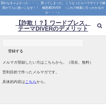
買わなきゃよかった・・・。買ってしまった。こうなったらペラサイトで練
習がてらに使いこなせ！！ 極悪裏DIVER （これで検索に引っかかるの
か・・・）
【詐欺！？】ワードプレス、
テーマDIVERのデメリット
メルマガ登録したい方はこちらから。（現在、無料）
営利目的で作ったメルマガです。
具体的内容は
こちら
から。