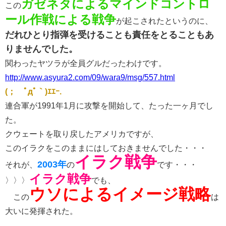
ガゼネタによるマインドコントロ
この
ール作戦による戦争
が起こされたというのに、
だれひとり指弾を受けることも責任をとることもあ
りません
でした。
関わったヤツラが全員グルだったわけです。
http://www.asyura2.com/09/wara9/msg/557.html
(；´ﾟдﾟ｀)ｴｴｰ.
連合軍が1991年1月に攻撃を開始して、たった一ヶ月でし
た。
クウェートを取り戻したアメリカですが、
このイラクをこのままにはしておきませんでした・・・
イラク戦争
2003年
それが、
の
です・・・
イラク戦争
〉〉〉
でも、
ウソによるイメージ戦略
この
は
大いに発揮された。