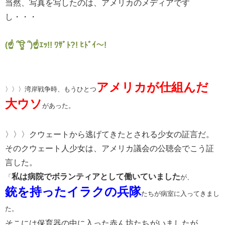
当然、写真を写したのは、アメリカのメディアです
し・・・
(☝ ՞ਊ ՞)☝ｴｯ!! ﾜｻﾞﾄ?! ﾋﾄﾞｲ～!
アメリカが仕組んだ
〉〉〉湾岸戦争時、もうひとつ
大ウソ
があった。
〉〉〉クウェートから逃げてきたとされる少女の証言だ。
そのクウェート人少女は、アメリカ議会の公聴会でこう証
言した。
私は病院でボランティアとして働いていました
「
が、
銃を持ったイラクの兵隊
たちが病室に入ってきまし
た。
そこには保育器の中に入った赤ん坊たちがいましたが、