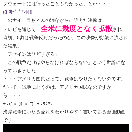
クウェートには行ったこともなかった、とか・・・
((( ﾛ)~ﾟ ﾟ
ﾅﾝﾄ
!!!
このナイーラちゃんの涙ながらに訴えた映像は、
全米に幾度となく拡散
テレビを通じて、
され、
当初、8割は戦争反対だったのが、この映像が頻繁に流され
た結果、
「フセインはひどすぎる」
「この戦争だけはやらなければならない」という世論にな
っていきました。
・・・アメリカ国民だって、戦争はやりたくないのです。
だって、戦地に赴くのは、アメリカ国民なのですか
ら・・・
+:｡(*-ω-)(- ω-*)ﾟ.+:｡ｳﾝｳﾝ
湾岸戦争にいたる流れをわかりやすく書いてある漫画動画
です