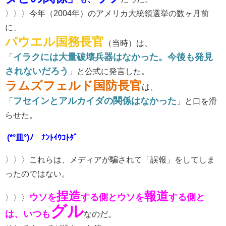
〉〉〉今年（2004年）のアメリカ大統領選挙の数ヶ月前
に、
パウエル国務長官
（当時）は、
イラクには大量破壊兵器はなかった。今後も発見
「
されないだろう
」と公式に発言した。
ラムズフェルド国防長官
は、
フセインとアルカイダの関係はなかった
「
」と口を滑
らせた。
(*°皿°)ﾉ ﾅﾝﾄｲｳｺﾄﾀﾞ
〉〉〉これらは、メディアが騙されて「誤報」をしてしま
ったのではない。
捏造
報道
ウソを
する側とウソを
する側と
〉〉〉
グル
は、いつも
なのだ。