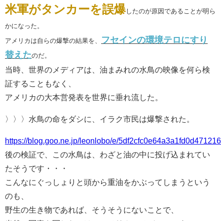
米軍がタンカーを誤爆
したのが原因であることが明ら
かになった。
フセインの環境テロにすり
アメリカは自らの爆撃の結果を、
替えた
のだ。
当時、世界のメディアは、油まみれの水鳥の映像を何ら検
証することもなく、
アメリカの大本営発表を世界に垂れ流した。
〉〉〉水鳥の命をダシに、イラク市民は爆撃された。
https://blog.goo.ne.jp/leonlobo/e/5df2cfc0e64a3a1fd0d471216
後の検証で、この水鳥は、わざと油の中に投げ込まれてい
たそうです・・・
こんなにぐっしょりと頭から重油をかぶってしまうという
のも、
野生の生き物であれば、そうそうにないことで、