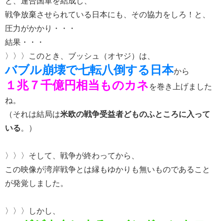
と、連合国軍を結成し、
戦争放棄させられている日本にも、その協力をしろ！と、
圧力がかかり・・・
結果・・・
〉〉〉
このとき、ブッシュ（オヤジ）は、
バブル崩壊で七転八倒する日本
から
１兆７千億円相当ものカネ
を巻き上げました
ね。
（それは結局は
米欧の戦争受益者どものふところに入って
いる
。）
〉〉〉そして、戦争が終わってから、
この映像が湾岸戦争とは縁もゆかりも無いものであること
が発覚しました。
〉〉〉しかし、